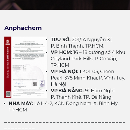
Anphachem
TRỤ SỞ:
201/1A Nguyễn Xí,
P. Bình Thạnh, TP.HCM.
VP HCM:
16 – 18 đường số 4 khu
Cityland Park Hills, P. Gò Vấp,
TP.HCM
VP HÀ NỘI:
LK01-05, Green
Pearl, 378 Minh Khai, P. Vĩnh Tuy,
Hà Nội
VP ĐÀ NẴNG:
91 Hàm Nghi,
P. Thanh Khê, TP. Đà Nẵng.
NHÀ MÁY:
Lô H4-2, KCN Đông Nam, X. Bình Mỹ,
TP.HCM
_ _ _ _ _ _ _ _ _ _ _ _ _ _ _ _ _ _ _ _ _ _ _ _ _ _ _ _ _ _ _ _ _ _ _
_ _ _ _ _ _ _ _ _