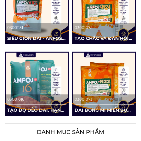
03001131
03001075
SIÊU GIÒN DAI - ANFOS
TẠO CHẮC VÀ ĐÀN HỒI
AP X5
BÁNH - ANFOS AP N24
03001016
03001073
TẠO ĐỘ DẺO DAI, HẠN
DAI BÓNG MÌ MIẾN BÚN -
CHẾ TĂNG NHIỆT -
ANFOS AP N22
ANFOS AP 16
DANH MỤC SẢN PHẨM