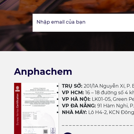
Nhập email của bạn
Anphachem
TRỤ SỞ:
201/1A Nguyễn Xí, P.
VP HCM:
16 – 18 đường số 4 k
VP HÀ NỘI:
LK01-05, Green Pea
VP ĐÀ NẴNG:
91 Hàm Nghi, P
NHÀ MÁY:
Lô H4-2, KCN Đông
_ _ _ _ _ _ _ _ _ _ _ _ _ _ _ _ _ _ _ _