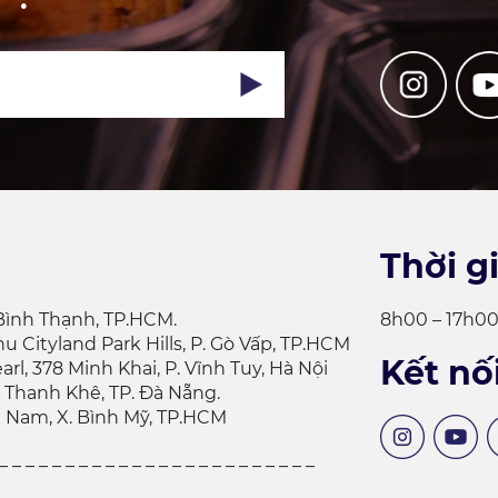
Thời g
 Bình Thạnh, TP.HCM.
8h00 – 17h00 
hu Cityland Park Hills, P. Gò Vấp, TP.HCM
Kết nố
rl, 378 Minh Khai, P. Vĩnh Tuy, Hà Nội
. Thanh Khê, TP. Đà Nẵng.
 Nam, X. Bình Mỹ, TP.HCM
 _ _ _ _ _ _ _ _ _ _ _ _ _ _ _ _ _ _ _ _ _ _ _ _