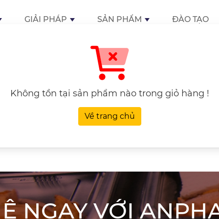
GIẢI PHÁP
SẢN PHẨM
ĐÀO TẠO
Không tồn tại sản phẩm nào trong giỏ hàng !
Về trang chủ
HỆ NGAY VỚI ANP