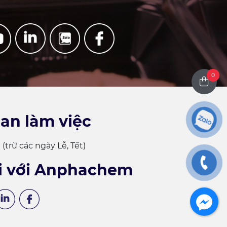
0
ian làm việc
(trừ các ngày Lễ, Tết)
i với Anphachem