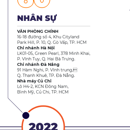
NHÂN SỰ
VĂN PHÒNG CHÍNH
16-18 đường số 4, Khu Cityland
Park Hill, P. 10, Q. Gò Vấp, TP. HCM
Chi nhánh Hà Nội
LK01-05, Green Pearl, 378 Minh Khai,
P. Vĩnh Tuy, Q. Hai Bà Trưng.
Chi nhánh Đà Nẳng
91 Hàm Nghi, P. Vĩnh trung,
Q. Thanh Khuê, TP. Đà Nẵng.
Nhà máy Củ Chi
Lô H4-2, KCN Đông Nam,
Bình Mỹ, Củ Chi, TP. HCM
2022