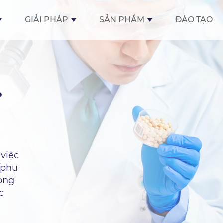
GIẢI PHÁP
SẢN PHẨM
ĐÀO TẠO
P
 việc
/phụ
ong
c