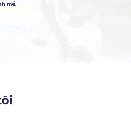
nh mẽ.
ôi