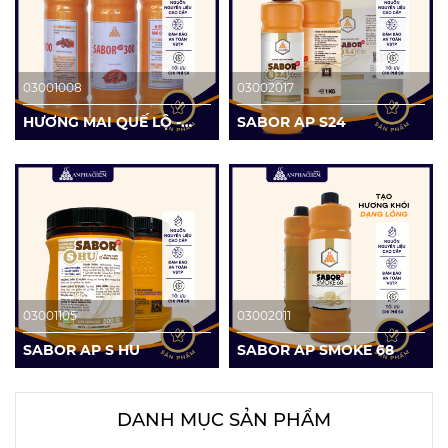
03001008
03002017
HƯƠNG MAI QUẾ LỘ -
SABOR AP S24
SABOR AP 300
03001105
03002011
SABOR AP S HU
SABOR AP SMOKE 68
DANH MỤC SẢN PHẨM