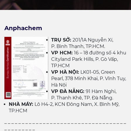
Anphachem
TRỤ SỞ:
201/1A Nguyễn Xí,
P. Bình Thạnh, TP.HCM.
VP HCM:
16 – 18 đường số 4 khu
Cityland Park Hills, P. Gò Vấp,
TP.HCM
VP HÀ NỘI:
LK01-05, Green
Pearl, 378 Minh Khai, P. Vĩnh Tuy,
Hà Nội
VP ĐÀ NẴNG:
91 Hàm Nghi,
P. Thanh Khê, TP. Đà Nẵng.
NHÀ MÁY:
Lô H4-2, KCN Đông Nam, X. Bình Mỹ,
TP.HCM
_ _ _ _ _ _ _ _ _ _ _ _ _ _ _ _ _ _ _ _ _ _ _ _ _ _ _ _ _ _ _ _ _ _ _
_ _ _ _ _ _ _ _ _